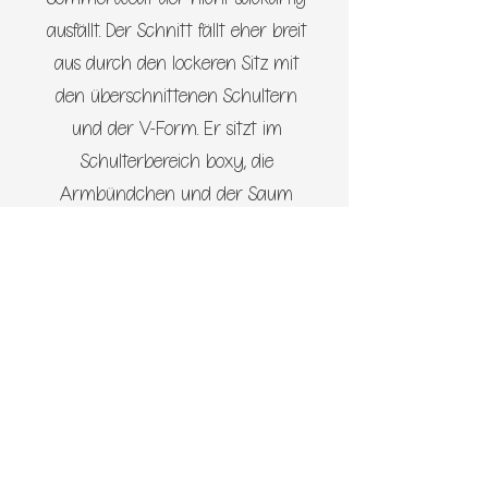
ausfällt. Der Schnitt fällt eher breit
aus durch den lockeren Sitz mit
den überschnittenen Schultern
und der V-Form. Er sitzt im
Schulterbereich boxy, die
Armbündchen und der Saum
sitzen aber passend schmaler.
Pflegehinweis
Die Stoffe werden von mir vor
Die richtige Grösse
dem Vernähen mit Bluu
Waschstreifen (Alpenfrisch)
Der Schnitt ist auf die
Schnittmuster
gewaschen. Das verhindert ein
Körpergrösse ausgelegt. Das heisst,