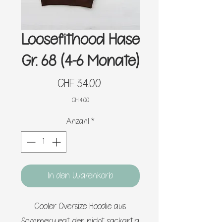
Loosefithood Hase
Gr. 68 (4-6 Monate)
Preis
CHF 34.00
CH 4.00
Anzahl
*
In den Warenkorb
Cooler Oversize Hoodie aus
Sommerweat der nicht sackartig