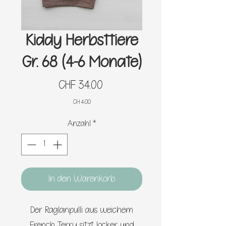
Kiddy Herbsttiere
Gr. 68 (4-6 Monate)
Preis
CHF 34.00
CH 4.00
Anzahl
*
In den Warenkorb
Der Raglanpulli aus weichem
French Terry sitzt locker und