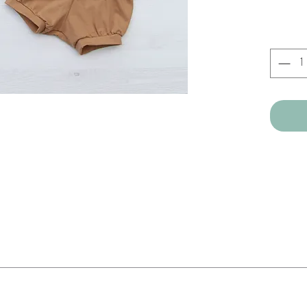
dem Vernähen mit Bluu Waschstreifen (Alpenfrisch) gewaschen.
eidungsstücke.