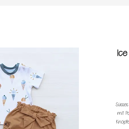
Ice
Süsses
mit P
Knöpfe