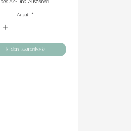
das An- und Ausziehen.
Anzahl
*
In den Warenkorb
 Das verhindert ein späters